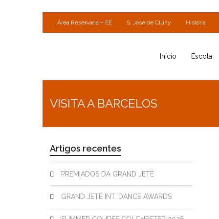
Área Reservada – EE
S. José de Cluny
História
Início
Escola
VISITA A BARCELOS
Artigos recentes
PREMIADOS DA GRAND JETÉ
GRAND JETÉ INT. DANCE AWARDS