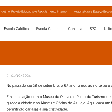
Ideário, Projeto Educativo e Regulamento Interno
Arquitetura e Espaço Escola
Escola Católica
Escola Cultural
Consulta
SPO
Utili
01/10/2024
No passado dia 28 de setembro, o 6.º ano rumou ao norte para vi
Em articulação com o Museu de Olaria e o Posto de Turismo de B
guiada à cidade e ao Museu e Oficina do Azulejo. Aqui, cada um 
permitindo dar asas à sua criatividade.