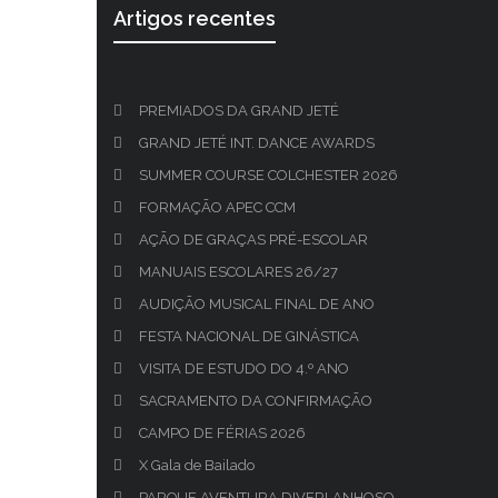
Artigos recentes
PREMIADOS DA GRAND JETÉ
GRAND JETÉ INT. DANCE AWARDS
SUMMER COURSE COLCHESTER 2026
FORMAÇÃO APEC CCM
AÇÃO DE GRAÇAS PRÉ-ESCOLAR
MANUAIS ESCOLARES 26/27
AUDIÇÃO MUSICAL FINAL DE ANO
FESTA NACIONAL DE GINÁSTICA
VISITA DE ESTUDO DO 4.º ANO
SACRAMENTO DA CONFIRMAÇÃO
CAMPO DE FÉRIAS 2026
X Gala de Bailado
PARQUE AVENTURA DIVERLANHOSO