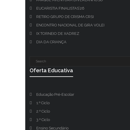
EUCARISTIA FINALISTAS’26
RETIRO GRUPO DE CRISMA CRSI
ENCONTRO NACIONAL DE GIRA VOLEI
IX TORNEIO DE XADREZ
DIA DA CRIANÇA
Oferta Educativa
Educação Pré-Escolar
1.º Ciclo
2.º Ciclo
3.º Ciclo
Ensino Secundário