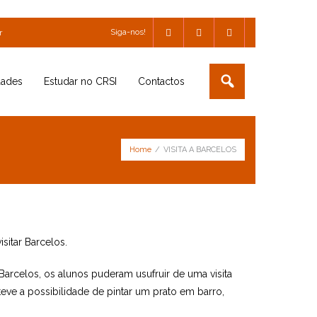
Siga-nos!
r
dades
Estudar no CRSI
Contactos
Home
/
VISITA A BARCELOS
sitar Barcelos.
arcelos, os alunos puderam usufruir de uma visita
teve a possibilidade de pintar um prato em barro,