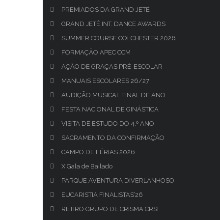
PREMIADOS DA GRAND JETÉ
GRAND JETÉ INT. DANCE AWARDS
SUMMER COURSE COLCHESTER 2026
FORMAÇÃO APEC CCM
AÇÃO DE GRAÇAS PRÉ-ESCOLAR
MANUAIS ESCOLARES 26/27
AUDIÇÃO MUSICAL FINAL DE ANO
FESTA NACIONAL DE GINÁSTICA
VISITA DE ESTUDO DO 4.º ANO
SACRAMENTO DA CONFIRMAÇÃO
CAMPO DE FÉRIAS 2026
X Gala de Bailado
PARQUE AVENTURA DIVERLANHOSO
EUCARISTIA FINALISTAS’26
RETIRO GRUPO DE CRISMA CRSI