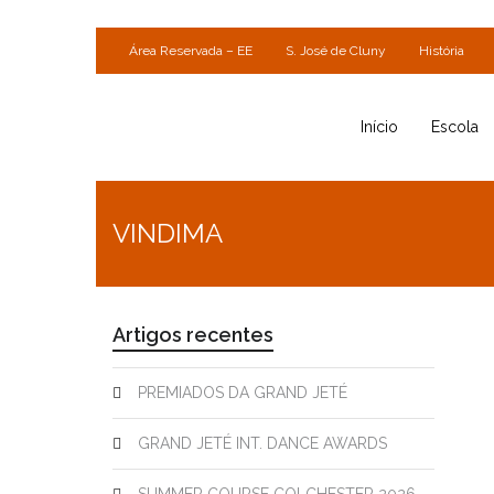
Área Reservada – EE
S. José de Cluny
História
Início
Escola
VINDIMA
Artigos recentes
PREMIADOS DA GRAND JETÉ
GRAND JETÉ INT. DANCE AWARDS