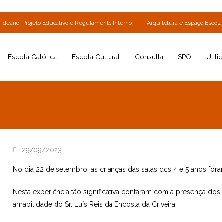
Ideário, Projeto Educativo e Regulamento Interno
Arquitetura e Espaço Escola
Escola Católica
Escola Cultural
Consulta
SPO
Utili
29/09/2023
No dia 22 de setembro, as crianças das salas dos 4 e 5 anos for
Nesta experiência tão significativa contaram com a presença do
amabilidade do Sr. Luís Reis da Encosta da Criveira.