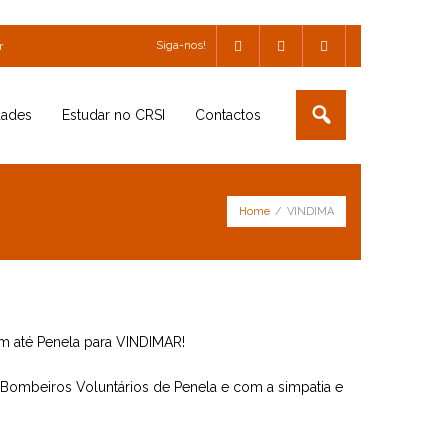
Siga-nos!
r
dades
Estudar no CRSI
Contactos
Home
/
VINDIMA
am até Penela para VINDIMAR!
s Bombeiros Voluntários de Penela e com a simpatia e