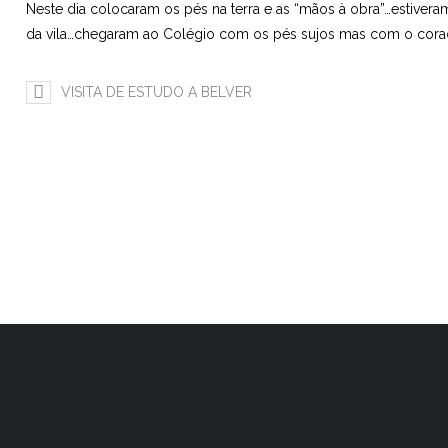
Neste dia colocaram os pés na terra e as “mãos à obra”…estiver
da vila…chegaram ao Colégio com os pés sujos mas com o cora
VISITA DE ESTUDO A BELVER