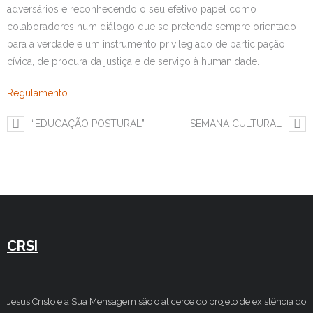
adversários e reconhecendo o seu efetivo papel como
colaboradores num diálogo que se pretende sempre orientado
para a verdade e um instrumento privilegiado de participação
cívica, de procura da justiça e de serviço à humanidade.
Regulamento
“EDUCAÇÃO POSTURAL”
SEMANA CULTURAL
CRSI
Jesus Cristo e a Sua Mensagem são o alicerce do projeto de existência do