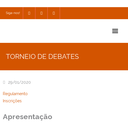
Siga-nos!
Início
TORNEIO DE DEBATES
Escola
Escola Católica
29/01/2020
Escola Cultural
Regulamento
Consulta
Inscrições
SPO
Apresentação
Utilidades