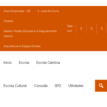
Área Reservada – EE
S. José de Cluny
História
Siga-
nos!
Ideário, Projeto Educativo e Regulamento
Interno
Arquitetura e Espaço Escolar
Início
Escola
Escola Católica
Escola Cultural
Consulta
SPO
Utilidades