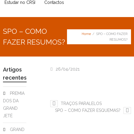
Estudar no CRSI
Contactos
SPO – COMO
Home
/
SPO – COMO FAZER
FAZER RESUMOS?
RESUMOS?
Artigos
26/04/2021
recentes
PREMIA
DOS DA
TRAÇOS PARALELOS
GRAND
SPO – COMO FAZER ESQUEMAS?
JETÉ
GRAND