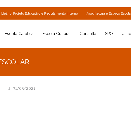
Ideário, Projeto Educativo e Regulamento Interno
Arquitetura e Espaço Escola
Escola Católica
Escola Cultural
Consulta
SPO
Utili
-ESCOLAR
31/05/2021