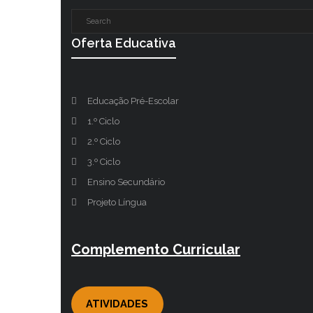
Oferta Educativa
Educação Pré-Escolar
1.º Ciclo
2.º Ciclo
3.º Ciclo
Ensino Secundário
Projeto Língua
Complemento Curricular
ATIVIDADES