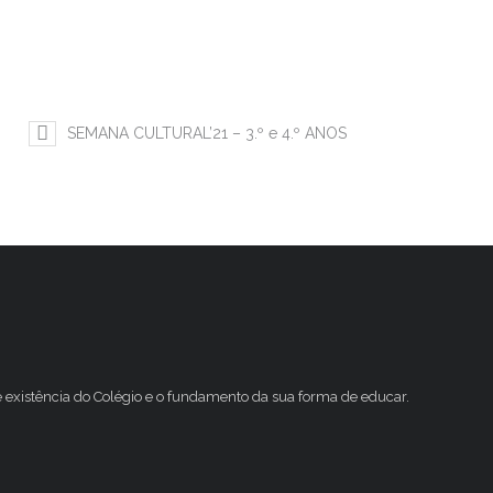
SEMANA CULTURAL’21 – 3.º e 4.º ANOS
e existência do Colégio e o fundamento da sua forma de educar.