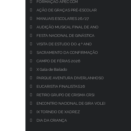
FORMAÇÃO APEC CCM
AÇÃO DE GRAÇAS PRÉ-ESCOLAR
MANUAIS ESCOLARES 26/27
AUDIÇÃO MUSICAL FINAL DE ANO
FESTA NACIONAL DE GINÁSTICA
VISITA DE ESTUDO DO 4.º ANO
SACRAMENTO DA CONFIRMAÇÃO
CAMPO DE FÉRIAS 2026
X Gala de Bailado
PARQUE AVENTURA DIVERLANHOSO
EUCARISTIA FINALISTAS’26
RETIRO GRUPO DE CRISMA CRSI
ENCONTRO NACIONAL DE GIRA VOLEI
IX TORNEIO DE XADREZ
DIA DA CRIANÇA