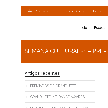
Área Reservada – EE
S. José de Cluny
História
Início
Escola
SEMANA CULTURAL’21 – PRÉ
Artigos recentes
PREMIADOS DA GRAND JETÉ
GRAND JETÉ INT. DANCE AWARDS