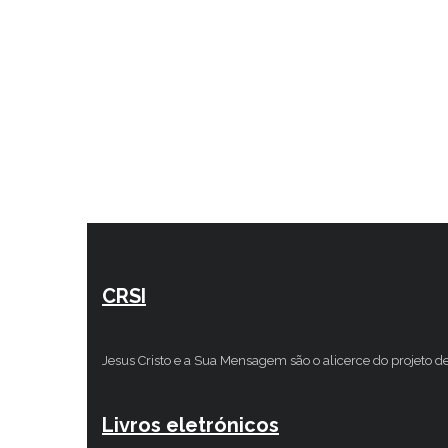
CRSI
Jesus Cristo e a Sua Mensagem são o alicerce do projeto d
Livros eletrónicos