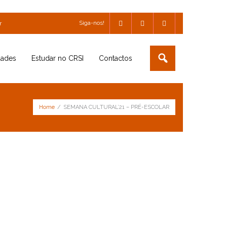
Siga-nos!
r
dades
Estudar no CRSI
Contactos
Home
/
SEMANA CULTURAL’21 – PRÉ-ESCOLAR