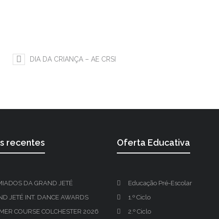
DIA DA CRIANÇA – AE CRSI
os recentes
Oferta Educativa
MIADOS DA GRAND JETÉ
Educação Pré-Escolar
D JETÉ INT. DANCE AWARDS
1.º Ciclo
MER COURSE COLCHESTER 2026
2.º Ciclo