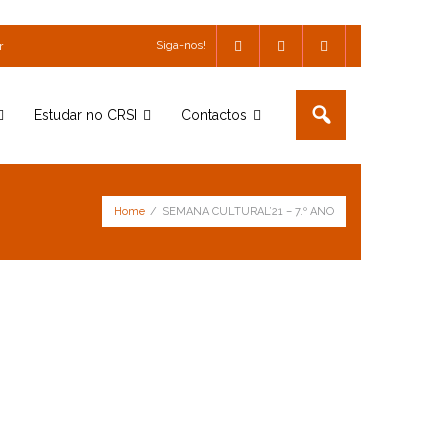
Siga-nos!
r
Estudar no CRSI
Contactos
Home
/
SEMANA CULTURAL’21 – 7.º ANO