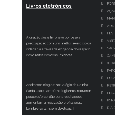
FOR
Livros eletrónicos
AÇÃ
MAN
AUDI
FEST
A criação deste livro teve por base a
VISI
preocupação com um melhor exercício da
SAC
cidadania através da exigência do respeito
dos direitos dos consumidores.
CAMP
X Gal
PAR
EUCA
Aceitamos elogios! No Colégio da Rainha
RETI
Santa Isabel também elogiamos, requerem
ENCO
pouco esforço, dão bons resultados e
IX T
aumentam a motivação profissional
.
DIA 
Lembre-se também de elogiar!