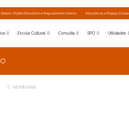
Ideário, Projeto Educativo e Regulamento Interno
Arquitetura e Espaço Escola
ica
Escola Cultural
Consulta
SPO
Utilidades
NO
02/06/2021