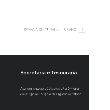
SEMANA CULTURAL’21 – 8.º ANO
Secretaria e Tesouraria
Atendimento ao público de 2.ª a 6.ª feira,
das 8h30 às 10h30 e das 15h00 às 17h00.