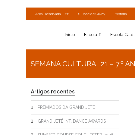
Área Reservada – EE
S. José de Cluny
História
Início
Escola
Escola Catól
SEMANA CULTURAL’21 – 7.º A
Artigos recentes
PREMIADOS DA GRAND JETÉ
GRAND JETÉ INT. DANCE AWARDS