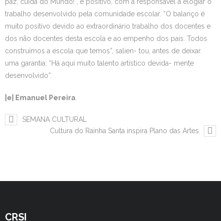
paz, cuida do Mundo!”, é positivo, com a responsável a elogiar o
trabalho desenvolvido pela comunidade escolar. “O balanço é
muito positivo devido ao extraordinário trabalho dos docentes e
dos não docentes desta escola e ao empenho dos pais. Todos
construímos a escola que temos”, salien- tou, antes de deixar
uma garantia: “Há aqui muito talento artístico devida- mente
desenvolvido”.
|e| Emanuel Pereira
SEMANA CULTURAL
Cultura do Rainha Santa inspira Plano das Artes
CRSI