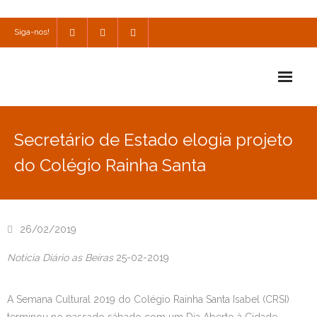
Siga-nos!
Início
Secretário de Estado elogia projeto
Escola
do Colégio Rainha Santa
Escola Católica
Escola Cultural
26/02/2019
Consulta
Noticia Diário as Beiras
25-02-2019
SPO
A Semana Cultural 2019 do Colégio Rainha Santa Isabel (CRSI)
Utilidades