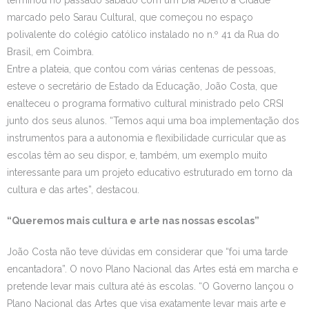
terminou no passado sábado com um Dia Aberto à Cidade
marcado pelo Sarau Cultural, que começou no espaço
Estudar no CRSI
polivalente do colégio católico instalado no n.º 41 da Rua do
Brasil, em Coimbra.
Contactos
Entre a plateia, que contou com várias centenas de pessoas,
esteve o secretário de Estado da Educação, João Costa, que
enalteceu o programa formativo cultural ministrado pelo CRSI
junto dos seus alunos. “Temos aqui uma boa implementação dos
instrumentos para a autonomia e flexibilidade curricular que as
escolas têm ao seu dispor, e, também, um exemplo muito
interessante para um projeto educativo estruturado em torno da
cultura e das artes”, destacou.
“Queremos mais cultura e arte nas nossas escolas”
João Costa não teve dúvidas em considerar que “foi uma tarde
encantadora”. O novo Plano Nacional das Artes está em marcha e
pretende levar mais cultura até às escolas. “O Governo lançou o
Plano Nacional das Artes que visa exatamente levar mais arte e