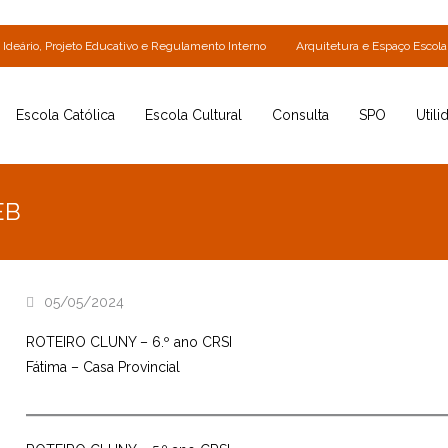
Ideário, Projeto Educativo e Regulamento Interno
Arquitetura e Espaço Escola
Escola Católica
Escola Cultural
Consulta
SPO
Utili
EB
05/05/2024
ROTEIRO CLUNY – 6.º ano CRSI
Fátima – Casa Provincial