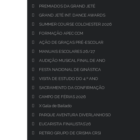
PREMIADOS DA GRAND JETÉ
GRAND JETÉ INT. DANCE AWARDS
SUMMER COURSE COLCHESTER 2026
FORMAÇÃO APEC CCM
AÇÃO DE GRAÇAS PRÉ-ESCOLAR
MANUAIS ESCOLARES 26/27
AUDIÇÃO MUSICAL FINAL DE ANO
FESTA NACIONAL DE GINÁSTICA
VISITA DE ESTUDO DO 4.º ANO
SACRAMENTO DA CONFIRMAÇÃO
CAMPO DE FÉRIAS 2026
X Gala de Bailado
PARQUE AVENTURA DIVERLANHOSO
EUCARISTIA FINALISTAS’26
RETIRO GRUPO DE CRISMA CRSI