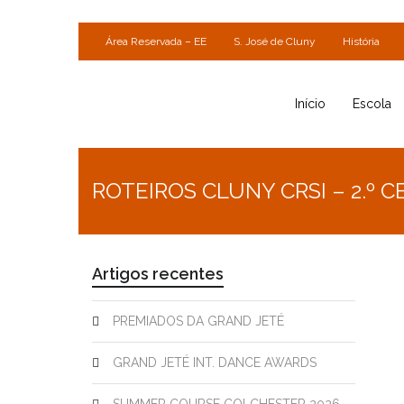
Área Reservada – EE
S. José de Cluny
História
Início
Escola
ROTEIROS CLUNY CRSI – 2.º C
Artigos recentes
PREMIADOS DA GRAND JETÉ
GRAND JETÉ INT. DANCE AWARDS