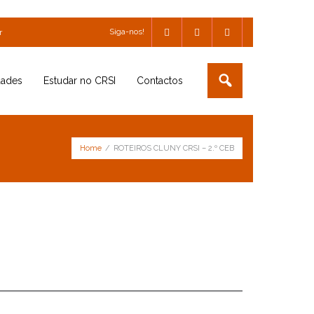
Siga-nos!
r
dades
Estudar no CRSI
Contactos
Home
/
ROTEIROS CLUNY CRSI – 2.º CEB