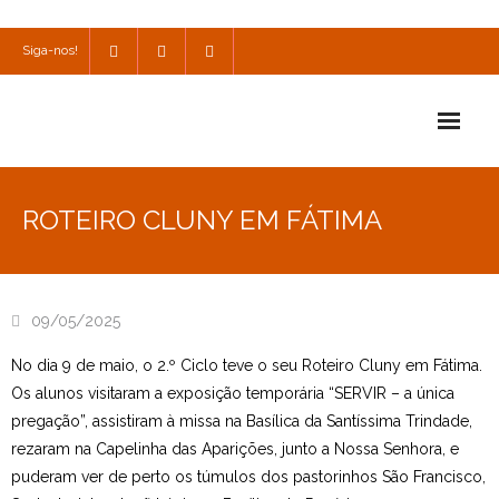
Siga-nos!
Início
ROTEIRO CLUNY EM FÁTIMA
Escola
Escola Católica
09/05/2025
Escola Cultural
No dia 9 de maio, o 2.º Ciclo teve o seu Roteiro Cluny em Fátima.
Consulta
Os alunos visitaram a exposição temporária “SERVIR – a única
pregação”, assistiram à missa na Basílica da Santíssima Trindade,
SPO
rezaram na Capelinha das Aparições, junto a Nossa Senhora, e
puderam ver de perto os túmulos dos pastorinhos São Francisco,
Utilidades