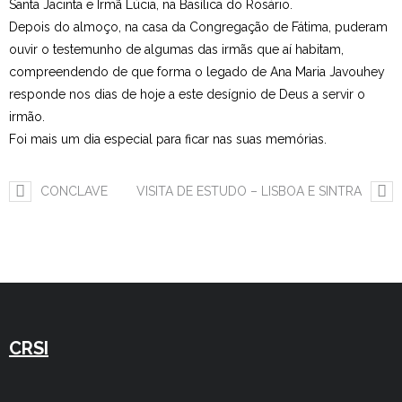
Santa Jacinta e Irmã Lúcia, na Basílica do Rosário.
Depois do almoço, na casa da Congregação de Fátima, puderam
Estudar no CRSI
ouvir o testemunho de algumas das irmãs que aí habitam,
Contactos
compreendendo de que forma o legado de Ana Maria Javouhey
responde nos dias de hoje a este desígnio de Deus a servir o
irmão.
Foi mais um dia especial para ficar nas suas memórias.
CONCLAVE
VISITA DE ESTUDO – LISBOA E SINTRA
CRSI