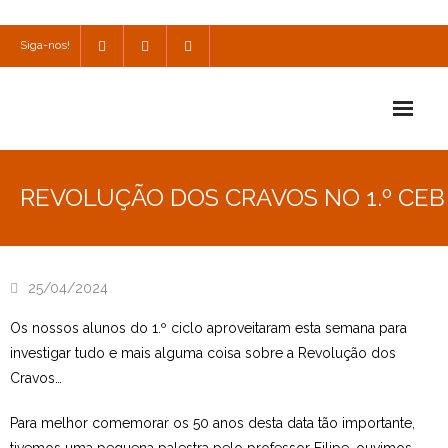
Siga-nos!
Início
REVOLUÇÃO DOS CRAVOS NO 1.º CEB
Escola
Escola Católica
25/04/2024
Escola Cultural
Os nossos alunos do 1.º ciclo aproveitaram esta semana para
Consulta
investigar tudo e mais alguma coisa sobre a Revolução dos
Cravos…
SPO
Para melhor comemorar os 50 anos desta data tão importante,
Utilidades