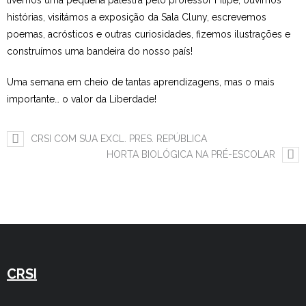
tivemos uma pequena palestra pelo professor Filipe, ouvimos
histórias, visitámos a exposição da Sala Cluny, escrevemos
Estudar no CRSI
poemas, acrósticos e outras curiosidades, fizemos ilustrações e
construímos uma bandeira do nosso país!
Contactos
Uma semana em cheio de tantas aprendizagens, mas o mais
importante… o valor da Liberdade!
CRSI COM SUA EXCL. PRES. REPÚBLICA
HORTA BIOLÓGICA NA PRÉ-ESCOLAR
CRSI