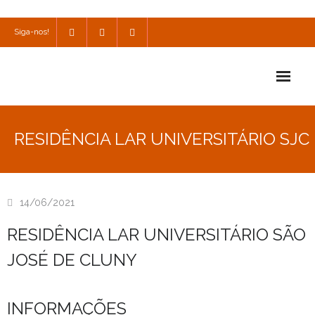
Siga-nos!
Início
RESIDÊNCIA LAR UNIVERSITÁRIO SJC
Escola
Escola Católica
14/06/2021
Escola Cultural
RESIDÊNCIA LAR UNIVERSITÁRIO SÃO
Consulta
JOSÉ DE CLUNY
SPO
INFORMAÇÕES
Utilidades