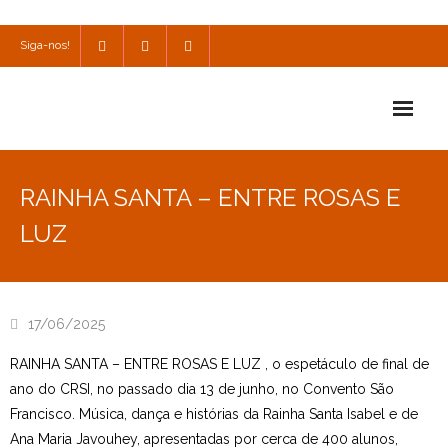
Siga-nos!
Início
RAINHA SANTA – ENTRE ROSAS E
Escola
LUZ
Escola Católica
Escola Cultural
17/06/2025
Consulta
RAINHA SANTA – ENTRE ROSAS E LUZ , o espetáculo de final de
ano do CRSI, no passado dia 13 de junho, no Convento São
SPO
Francisco. Música, dança e histórias da Rainha Santa Isabel e de
Utilidades
Ana Maria Javouhey, apresentadas por cerca de 400 alunos,