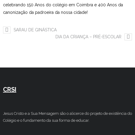
celebrando 150 Anos do colégio em Coimbra e 400 Anos da
Estudar no CRSI
canonização da padroeira da nossa cidade!
Contactos
SARAU DE GINÁSTICA
DIA DA CRIANÇA – PRÉ-ESCOLAR
CRSI
Jesus Cristo e a Sua Mensagem são o alicerce do projeto de existência do
Colégio e o fundamento da sua forma de educar.