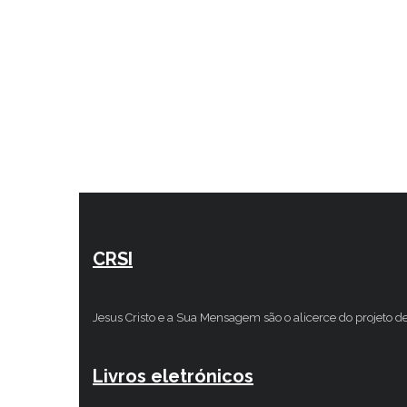
CRSI
Jesus Cristo e a Sua Mensagem são o alicerce do projeto d
Livros eletrónicos