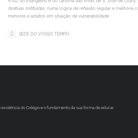
À luz do Evangelho e do carisma das Irmãs de S. José de Cluny,
diretivas instituídas, numa lógica de reflexão regular e melhoria
menores e adultos em situação de vulnerabilidade.
SEDE DO VOSSO TEMPO
e existência do Colégio e o fundamento da sua forma de educar.