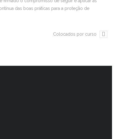
 é firmado o compromisso de seguir e aplicar as
 contínua das boas práticas para a proteção de
Colocados por curso