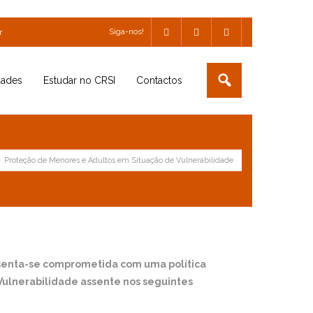
Siga-nos!
r
dades
Estudar no CRSI
Contactos
/
Proteção de Menores e Adultos em Situação de Vulnerabilidade
resenta-se comprometida com uma política
Vulnerabilidade assente nos seguintes