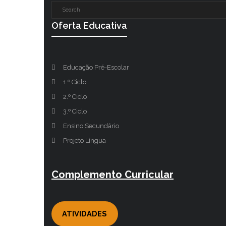
Oferta Educativa
Educação Pré-Escolar
1.º Ciclo
2.º Ciclo
3.º Ciclo
Ensino Secundário
Projeto Língua
Complemento Curricular
ATIVIDADES