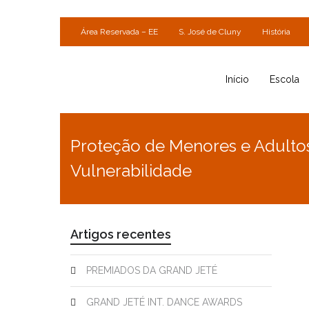
Área Reservada – EE
S. José de Cluny
História
Início
Escola
Proteção de Menores e Adulto
Vulnerabilidade
Artigos recentes
PREMIADOS DA GRAND JETÉ
GRAND JETÉ INT. DANCE AWARDS