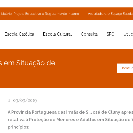
Ideário, Projeto Educativo e Regulamento Interno
Arquitetura e Espaço Escola
Escola Católica
Escola Cultural
Consulta
SPO
Utili
s em Situação de
Home
03/09/2019
A Província Portuguesa das Irmãs de S. José de Cluny ap
relativa à Proteção de Menores e Adultos em Situação de 
princípios: