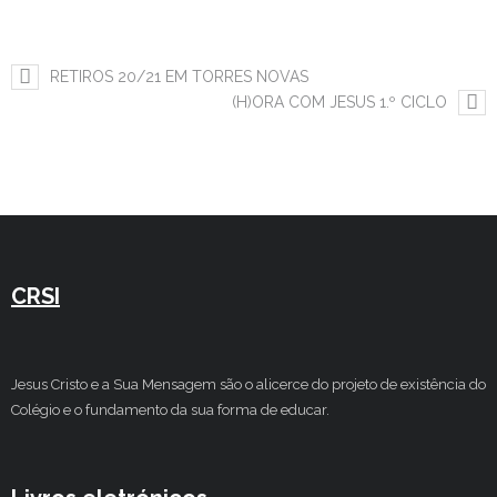
Estudar no CRSI
RETIROS 20/21 EM TORRES NOVAS
Contactos
(H)ORA COM JESUS 1.º CICLO
CRSI
Jesus Cristo e a Sua Mensagem são o alicerce do projeto de existência do
Colégio e o fundamento da sua forma de educar.