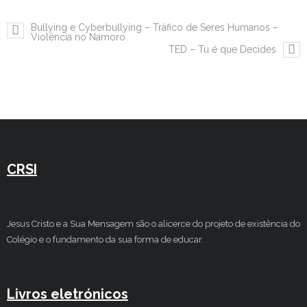
Estudar no CRSI
Bullying e Cyberbullying – Tráfico de Seres Humanos –
Violência no Namoro
TED – Tu é que Decides
Contactos
CRSI
Jesus Cristo e a Sua Mensagem são o alicerce do projeto de existência do
Colégio e o fundamento da sua forma de educar.
Livros eletrónicos