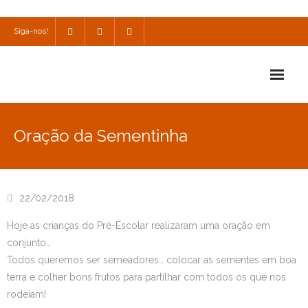
Siga-nos!
Início
Oração da Sementinha
Escola
Escola Católica
22/02/2018
Escola Cultural
Hoje as crianças do Pré-Escolar realizaram uma oração em
Consulta
conjunto…
Todos queremos ser semeadores… colocar as sementes em boa
SPO
terra e colher bons frutos para partilhar com todos os que nos
rodeiam!
Utilidades