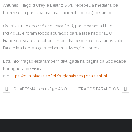
Antunes, Tiago d´Orey e Beatriz Silva, recebeu a medalha de
Estudar no CRSI
bronze e irá participar na fase nacional, no dia 5 de junho.
Contactos
Os três alunos do 11.º ano, escalão B, participaram a título
individual e foram todos apurados para a fase nacional. O
Francisco Soares recebeu a medalha de ouro e os alunos João
Faria e Matilde Malça receberam a Menção Honrosa.
Esta informação está também divulgada na página da Sociedade
Portuguesa de Física
em
https://olimpiadas.spf.pt/regionais/regionais.shtml
QUARESMA “Ichtus” 5.º ANO
TRAÇOS PARALELOS