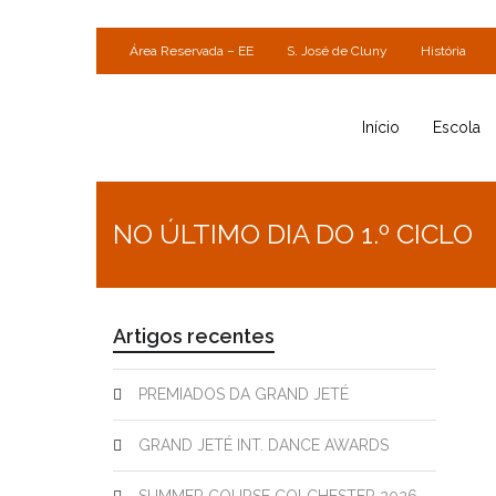
Área Reservada – EE
S. José de Cluny
História
Início
Escola
NO ÚLTIMO DIA DO 1.º CICLO
Artigos recentes
PREMIADOS DA GRAND JETÉ
GRAND JETÉ INT. DANCE AWARDS