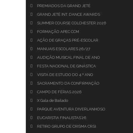
PREMIADOS DA GRAND JETÉ
GRAND JETÉ INT. DANCE AWARDS
SUMMER COURSE COLCHESTER 2026
FORMAÇÃO APEC CCM
AÇÃO DE GRAÇAS PRÉ-ESCOLAR
MANUAIS ESCOLARES 26/27
AUDIÇÃO MUSICAL FINAL DE ANO
FESTA NACIONAL DE GINÁSTICA
VISITA DE ESTUDO DO 4.º ANO
SACRAMENTO DA CONFIRMAÇÃO
CAMPO DE FÉRIAS 2026
X Gala de Bailado
PARQUE AVENTURA DIVERLANHOSO
EUCARISTIA FINALISTAS’26
RETIRO GRUPO DE CRISMA CRSI