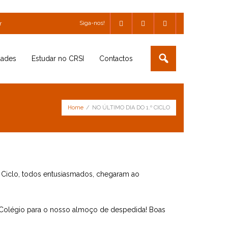
Siga-nos!
r
dades
Estudar no CRSI
Contactos
Home
/
NO ÚLTIMO DIA DO 1.º CICLO
º Ciclo, todos entusiasmados, chegaram ao
ao Colégio para o nosso almoço de despedida! Boas