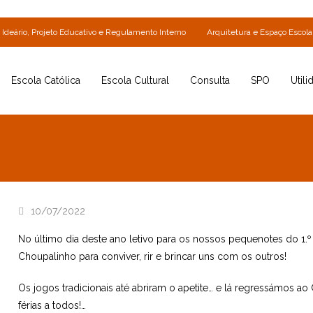
Ideário, Projeto Educativo e Regulamento Interno
Arquitetura e Espaço Escola
Escola Católica
Escola Cultural
Consulta
SPO
Utili
10/07/2022
No último dia deste ano letivo para os nossos pequenotes do 1.
Choupalinho para conviver, rir e brincar uns com os outros!
Os jogos tradicionais até abriram o apetite… e lá regressámos 
férias a todos!…