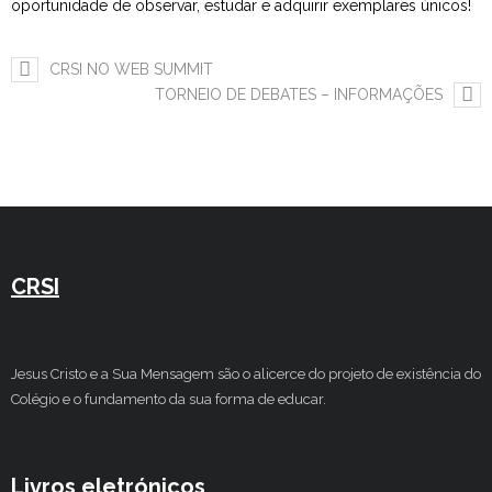
oportunidade de observar, estudar e adquirir exemplares únicos!
Estudar no CRSI
CRSI NO WEB SUMMIT
Contactos
TORNEIO DE DEBATES – INFORMAÇÕES
CRSI
Jesus Cristo e a Sua Mensagem são o alicerce do projeto de existência do
Colégio e o fundamento da sua forma de educar.
Livros eletrónicos