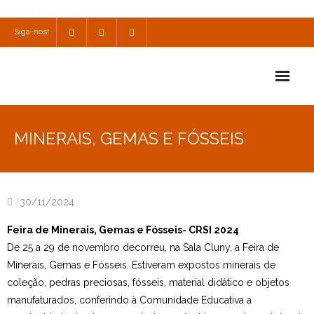
Siga-nos!
Início
MINERAIS, GEMAS E FÓSSEIS
Escola
Escola Católica
30/11/2024
Escola Cultural
Feira de Minerais, Gemas e Fósseis- CRSI 2024
Consulta
De 25 a 29 de novembro decorreu, na Sala Cluny, a Feira de
Minerais, Gemas e Fósseis. Estiveram expostos minerais de
SPO
coleção, pedras preciosas, fósseis, material didático e objetos
manufaturados, conferindo à Comunidade Educativa a
Utilidades