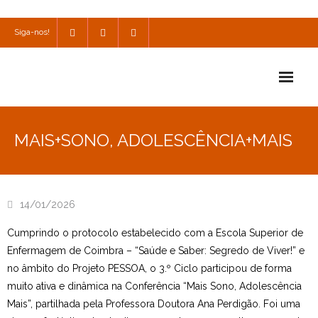
Siga-nos!
Início
MAIS+SONO, ADOLESCÊNCIA+MAIS
Escola
Escola Católica
14/01/2026
Escola Cultural
Cumprindo o protocolo estabelecido com a Escola Superior de
Consulta
Enfermagem de Coimbra – “Saúde e Saber: Segredo de Viver!” e
no âmbito do Projeto PESSOA, o 3.º Ciclo participou de forma
SPO
muito ativa e dinâmica na Conferência “Mais Sono, Adolescência
Mais”, partilhada pela Professora Doutora Ana Perdigão. Foi uma
Utilidades