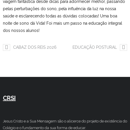
viagem fantástica desde dicas para adormecer melhor, passando
pelas perturbações do sono, pela influência da luz na nossa
Estudar no CRSI
saúde e esclarecendo todas as dúvidas colocadas! Uma boa
Contactos
noite de sono dá Vida! Foi mais um passo na educação integral
dos nossos alunos!
CABAZ DOS REIS 2026
EDUCAÇÃO POSTURAL
CRSI
Jesus Cristo e a Sua Mensagem são o alicerce do projeto de existência do
Colégio e o fundamento da sua forma de educar.