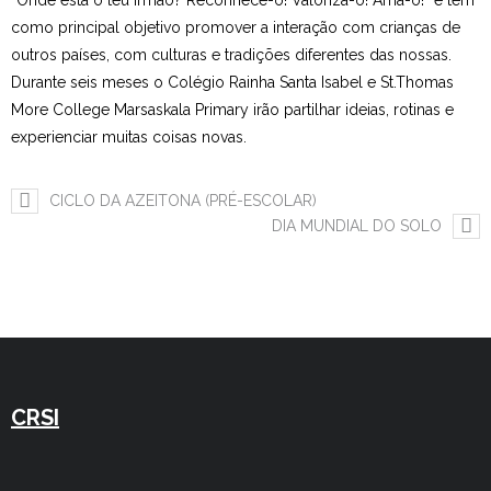
“Onde está o teu irmão? Reconhece-o! Valoriza-o! Ama-o!” e tem
como principal objetivo promover a interação com crianças de
Estudar no CRSI
outros países, com culturas e tradições diferentes das nossas.
Durante seis meses o Colégio Rainha Santa Isabel e St.Thomas
Contactos
More College Marsaskala Primary irão partilhar ideias, rotinas e
experienciar muitas coisas novas.
CICLO DA AZEITONA (PRÉ-ESCOLAR)
DIA MUNDIAL DO SOLO
CRSI