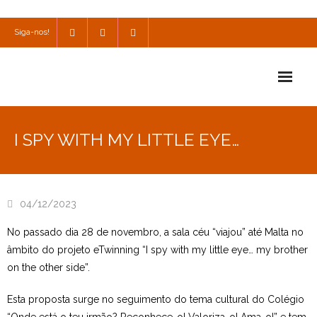
Siga-nos!
Início
I SPY WITH MY LITTLE EYE…
Escola
Escola Católica
04/12/2023
Escola Cultural
No passado dia 28 de novembro, a sala céu “viajou” até Malta no
Consulta
âmbito do projeto eTwinning “I spy with my little eye… my brother
on the other side”.
SPO
Esta proposta surge no seguimento do tema cultural do Colégio
Utilidades