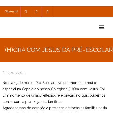
Siga-nos!
Início
(H)ORA COM JESUS DA PRÉ-ESCOLAR
Escola
Escola Católica
15/05/2025
Escola Cultural
No dia 15 de maio a Pré-Escolar teve um momento muito
Consulta
especial na Capela do nosso Colégio: a (H)Ora com Jesus! Foi
um momento de união, reflexão, fé e oração no qual pudemos
SPO
contar com a presença das famílias.
Agradecemos de coração a presença de todas as famílias nesta
Utilidades