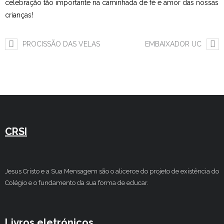
celebração tão importante na caminhada de fé e amor das nossas
crianças!
Estudar no CRSI
Contactos
PROCISSÃO DAS VELAS
EMBAIXADOR UC
CRSI
Jesus Cristo e a Sua Mensagem são o alicerce do projeto de existência do
Colégio e o fundamento da sua forma de educar.
Livros eletrónicos