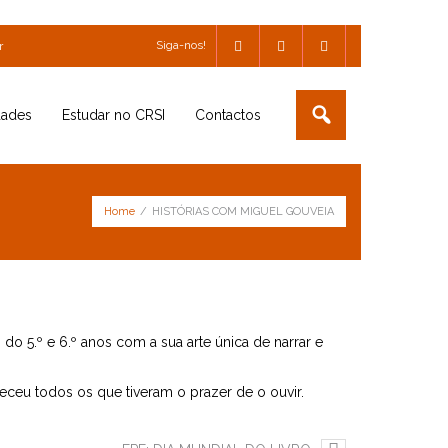
Siga-nos!
r
dades
Estudar no CRSI
Contactos
Home
/
HISTÓRIAS COM MIGUEL GOUVEIA
do 5.º e 6.º anos com a sua arte única de narrar e
ueceu todos os que tiveram o prazer de o ouvir.