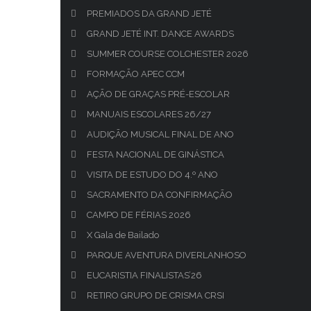
PREMIADOS DA GRAND JETÉ
GRAND JETÉ INT. DANCE AWARDS
SUMMER COURSE COLCHESTER 2026
FORMAÇÃO APEC CCM
AÇÃO DE GRAÇAS PRÉ-ESCOLAR
MANUAIS ESCOLARES 26/27
AUDIÇÃO MUSICAL FINAL DE ANO
FESTA NACIONAL DE GINÁSTICA
VISITA DE ESTUDO DO 4.º ANO
SACRAMENTO DA CONFIRMAÇÃO
CAMPO DE FÉRIAS 2026
X Gala de Bailado
PARQUE AVENTURA DIVERLANHOSO
EUCARISTIA FINALISTAS’26
RETIRO GRUPO DE CRISMA CRSI