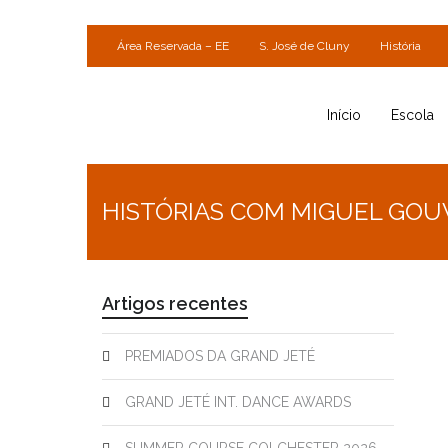
Área Reservada – EE
S. José de Cluny
História
Início
Escola
HISTÓRIAS COM MIGUEL GOU
Artigos recentes
PREMIADOS DA GRAND JETÉ
GRAND JETÉ INT. DANCE AWARDS