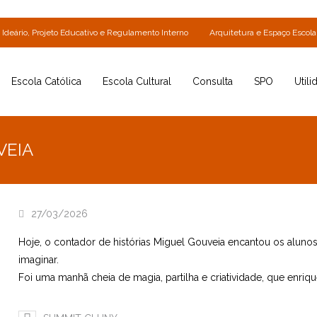
Ideário, Projeto Educativo e Regulamento Interno
Arquitetura e Espaço Escola
Escola Católica
Escola Cultural
Consulta
SPO
Utili
VEIA
27/03/2026
Hoje, o contador de histórias Miguel Gouveia encantou os alunos 
imaginar.
Foi uma manhã cheia de magia, partilha e criatividade, que enriq