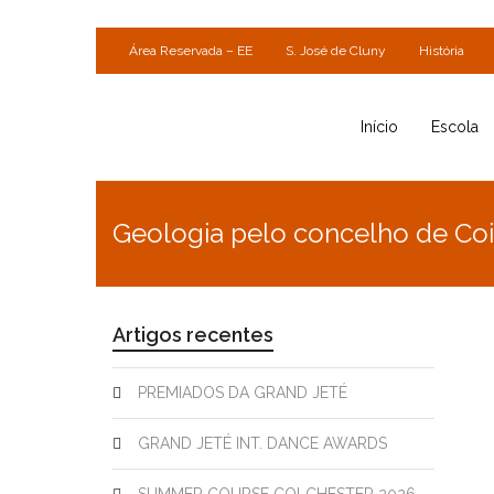
Área Reservada – EE
S. José de Cluny
História
Início
Escola
Geologia pelo concelho de Co
Artigos recentes
PREMIADOS DA GRAND JETÉ
GRAND JETÉ INT. DANCE AWARDS