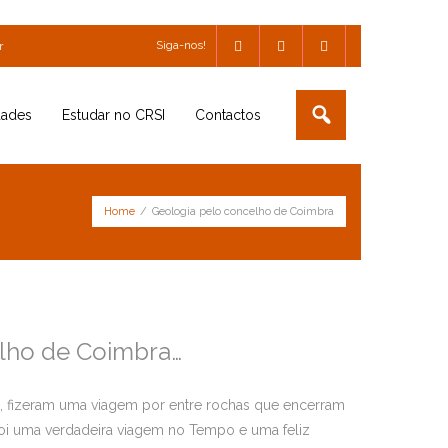
Siga-nos!
r
dades
Estudar no CRSI
Contactos
Home
/
Geologia pelo concelho de Coimbra
elho de Coimbra…
3, fizeram uma viagem por entre rochas que encerram
Foi uma verdadeira viagem no Tempo e uma feliz