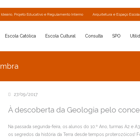
Ideário, Projeto Educativo e Regulamento Interno
Arquitetura e Espaço Escola
Escola Católica
Escola Cultural
Consulta
SPO
Utili
imbra
27/09/2017
À descoberta da Geologia pelo conc
Na passada segunda-feira, os alunos do 10.º Ano, turmas A2 e A
os segredos da história da Terra desde tempos proterozóicos! 