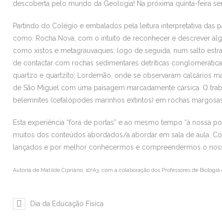
descoberta pelo mundo da Geologia! Na próxima quinta-feira ser
Partindo do Colégio e embalados pela leitura interpretativa das
como: Rocha Nova, com o intuito de reconhecer e descrever alg
como xistos e metagrauvaques; logo de seguida, num salto estra
de contactar com rochas sedimentares detríticas conglomerática
quartzo e quartzito; Lordemão, onde se observaram calcários mar
de São Miguel com uma paisagem marcadamente cársica. O trab
belemnites (cefalópodes marinhos extintos) em rochas margosas
Esta experiência “fora de portas” e ao mesmo tempo “à nossa por
muitos dos conteúdos abordados/a abordar em sala de aula. Con
lançados e por melhor conhecermos e compreendermos o nosso
Autoria de Matilde Cipriano, 10ºA3, com a colaboração dos Professores de Biologia 
Dia da Educação Física