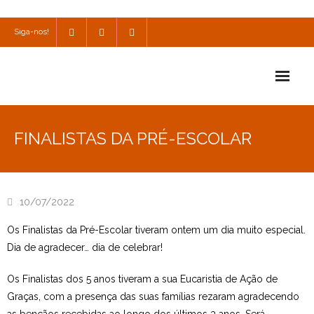
Siga-nos!
Início
FINALISTAS DA PRÉ-ESCOLAR
Escola
Escola Católica
10/07/2022
Escola Cultural
Os Finalistas da Pré-Escolar tiveram ontem um dia muito especial.
Consulta
Dia de agradecer… dia de celebrar!
SPO
Os Finalistas dos 5 anos tiveram a sua Eucaristia de Ação de
Graças, com a presença das suas famílias rezaram agradecendo
Utilidades