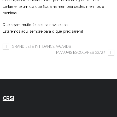
as bençãos recebidas ao longo dos últimos 3 anos. Será
certamente um dia que ficará na memória destes meninos e
Estudar no CRSI
meninas.
Contactos
Que sejam muito felizes na nova etapa!
Estaremos aqui sempre para o que precisarem!
GRAND JETÉ INT. DANCE AWARDS
MANUAIS ESCOLARES 22/23
CRSI