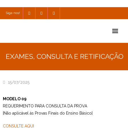
Siga-nos!
Início
EXAMES, CONSULTA E RETIFICAÇÃO
Escola
Escola Católica
15/07/2025
Escola Cultural
MODELO 09
Consulta
REQUERIMENTO PARA CONSULTA DA PROVA
SPO
[Não aplicável às Provas Finais do Ensino Básico]
Utilidades
CONSULTE AQUI