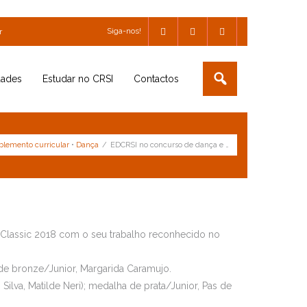
Siga-nos!
r
dades
Estudar no CRSI
Contactos
lemento curricular
•
Dança
/
EDCRSI no concurso de dança e …
y Classic 2018 com o seu trabalho reconhecido no
 de bronze/Junior, Margarida Caramujo.
. Silva, Matilde Neri); medalha de prata/Junior, Pas de