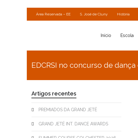
Área Reservada – EE
S. José de Cluny
História
Início
Escola
EDCRSI no concurso de dança
Artigos recentes
PREMIADOS DA GRAND JETÉ
GRAND JETÉ INT. DANCE AWARDS