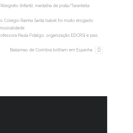
legreto (Infanti), medalha de prata/Tarantella
do Colégio Rainha Santa Isabel foi muito elogiado
musicalidade.
professora Paula Fidalgo, organização EDCRSI e pais.
Bailarinas de Coimbra brilham em Espanha