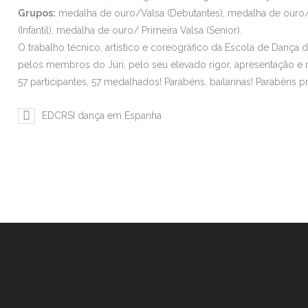
Grupos:
medalha de ouro/Valsa (Debutantes), medalha de ouro/Al
(Infantil), medalha de ouro/ Primeira Valsa (Senior).
O trabalho técnico, artístico e coreográfico da Escola de Dança 
pelos membros do Júri, pelo seu elevado rigor, apresentação e 
57 participantes, 57 medalhados! Parabéns, bailarinas! Parabéns 
EDCRSI dança em Espanha