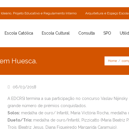
Ideário, Projeto Educativo e Regulamento Interno
Arquitetura e Espaço Escola
Escola Católica
Escola Cultural
Consulta
SPO
Utili
 em Huesca.
Home
/
comp
06/03/2018
A EDCRSI termina a sua participação no concurso Vaslav Nijinsk
grande número de prémios conquistados.
Solos:
medalha de ouro/ Infantil, Maria Victória Rocha; medalha
Dueto/Trio:
medalha de ouro/Infantil, Pizzicatto (Maria Beatriz P
Trois (Beatriz Jesus, Diana Figueiredo Margarida Caramujo).