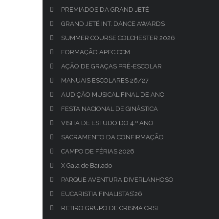
PREMIADOS DA GRAND JETÉ
GRAND JETÉ INT. DANCE AWARDS
SUMMER COURSE COLCHESTER 2026
FORMAÇÃO APEC CCM
AÇÃO DE GRAÇAS PRÉ-ESCOLAR
MANUAIS ESCOLARES 26/27
AUDIÇÃO MUSICAL FINAL DE ANO
FESTA NACIONAL DE GINÁSTICA
VISITA DE ESTUDO DO 4.º ANO
SACRAMENTO DA CONFIRMAÇÃO
CAMPO DE FÉRIAS 2026
X Gala de Bailado
PARQUE AVENTURA DIVERLANHOSO
EUCARISTIA FINALISTAS’26
RETIRO GRUPO DE CRISMA CRSI