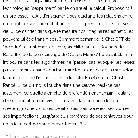
L’Art touche à l’inquantifiable, l’I.A et l’ensemble des nouvelles
technologies “s’expriment” par le chiffre et le calcul…Proposons à
un professeur d’Art d’enseigner à ses étudiants les relations entre
un robot conversationnel et un artiste; sa première question sera
de lui demander dans quelle mesure nos imaginaires esthétiques
peuvent lui être transmises…Comment demander à Chat GPT de
“peindre” le Printemps de François Millet ou les “Rochers de
Belle-Ile” de la côte sauvage de Claude Monet? Le vocabulaire à
introduire dans les algorithmes ne “passe” pas; évoquer les reflets
plus ou moins chauds qui font miroiter la surface de la mer selon
la luminosité de l’instant est intraduisible. En effet, écrit Christiane
Rancé, « ce qui nous touche dans une œuvre, n’est-ce pas
justement ce qu’elle a en elle de profondément humain – autant
dire de véritablement vivant – à savoir la personne de son
créateur, jusque dans ses défaillances, ses boiteries, ses doutes,
ses imperfections, jusqu’aux plus extrêmes de ses tentatives pour
nous faire part de son émerveillement ? »
(H)ORA COM JESUS – 12.º ANO