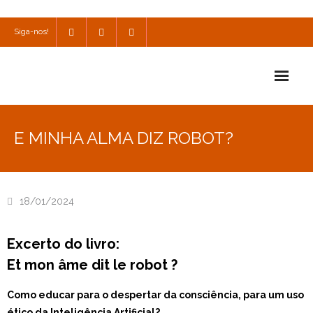
Siga-nos!
Início
E MINHA ALMA DIZ ROBOT?
Escola
Escola Católica
18/01/2024
Escola Cultural
Excerto do livro:
Consulta
Et mon âme dit le robot ?
SPO
Como educar para o despertar da consciência, para um uso
Utilidades
ético da Inteligência Artificial?