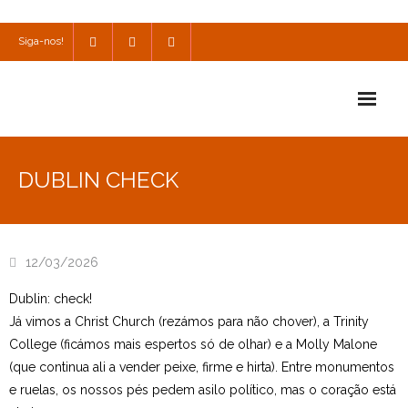
Siga-nos!
Início
DUBLIN CHECK
Escola
Escola Católica
12/03/2026
Escola Cultural
Dublin: check!
Consulta
Já vimos a Christ Church (rezámos para não chover), a Trinity
College (ficámos mais espertos só de olhar) e a Molly Malone
SPO
(que continua ali a vender peixe, firme e hirta). Entre monumentos
e ruelas, os nossos pés pedem asilo político, mas o coração está
Utilidades