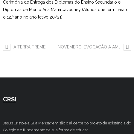
Cerimónia de Entrega dos Diplomas do Ensino Secundário e
Estudar no CRSI
Diplomas de Mérito Ana Maria Javouhey (Alunos que terminaram
o 12.º ano no ano letivo 20/21)
Contactos
A TERRA TREME
NOVEMBRO, EVOCAÇÃO A AMJ
CRSI
Jesus Cristo e a Sua Mensagem são o alicerce do projeto de existência do
Colégio e o fundamento da sua forma de educar.