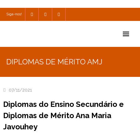
Siga-nos!
Início
DIPLOMAS DE MÉRITO AMJ
Escola
Escola Católica
07/11/2021
Escola Cultural
Diplomas do Ensino Secundário e
Consulta
Diplomas de Mérito Ana Maria
SPO
Javouhey
Utilidades