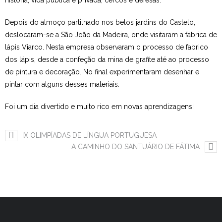
história, vida pública e privada, cercos e defesas.
Estudar no CRSI
Depois do almoço partilhado nos belos jardins do Castelo,
deslocaram-se a São João da Madeira, onde visitaram a fábrica de
Contactos
lápis Viarco. Nesta empresa observaram o processo de fabrico
dos lápis, desde a confeção da mina de grafite até ao processo
de pintura e decoração. No final experimentaram desenhar e
pintar com alguns desses materiais.
Foi um dia divertido e muito rico em novas aprendizagens!
IX OLIMPÍADAS DE LÍNGUA PORTUGUESA
A CAMINHO DO SANTUÁRIO DE FÁTIMA