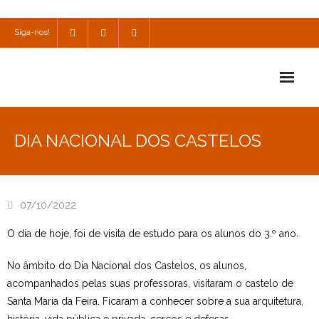
Siga-nos!
Início
DIA NACIONAL DOS CASTELOS
Escola
Escola Católica
07/10/2022
Escola Cultural
O dia de hoje, foi de visita de estudo para os alunos do 3.º ano.
Consulta
No âmbito do Dia Nacional dos Castelos, os alunos,
SPO
acompanhados pelas suas professoras, visitaram o castelo de
Santa Maria da Feira. Ficaram a conhecer sobre a sua arquitetura,
Utilidades