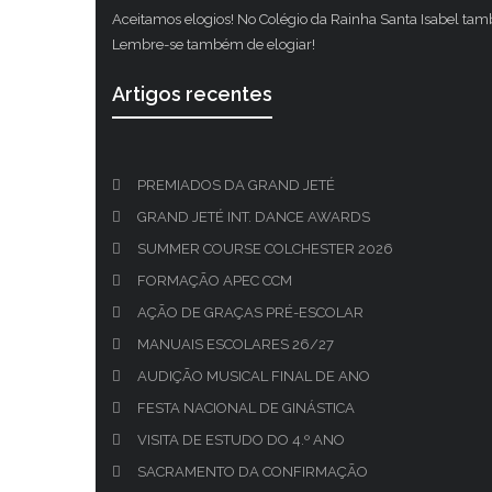
Aceitamos elogios! No Colégio da Rainha Santa Isabel ta
Lembre-se também de elogiar!
Artigos recentes
PREMIADOS DA GRAND JETÉ
GRAND JETÉ INT. DANCE AWARDS
SUMMER COURSE COLCHESTER 2026
FORMAÇÃO APEC CCM
AÇÃO DE GRAÇAS PRÉ-ESCOLAR
MANUAIS ESCOLARES 26/27
AUDIÇÃO MUSICAL FINAL DE ANO
FESTA NACIONAL DE GINÁSTICA
VISITA DE ESTUDO DO 4.º ANO
SACRAMENTO DA CONFIRMAÇÃO