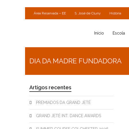
Área Reservada – EE
S. José de Cluny
História
Início
Escola
DIA DA MADRE FUNDADORA
Artigos recentes
PREMIADOS DA GRAND JETÉ
GRAND JETÉ INT. DANCE AWARDS