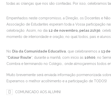
todas as crianças que nos são confiadas. Por isso, celebramos
Empenhados neste compromisso, a Direção, os Docentes e Não D
Associação de Estudantes esperam toda a Vossa participação nas 
celebração. Assim, no dia
12 de novembro, pelas 21h30
, cele
momento de interioridade e oração, no qual todos, pais e aluno
No
Dia da Comunidade Educativa
, que celebraremos a
13 d
“
Colour Route
“, durante a manhã, com início às
10h00
, no Semi
Coimbra e terminando no Colégio… onde almoçaremos todos em f
Muito brevemente será enviada informação pormenorizada sobre a
Esperamos o melhor acolhimento e a participação de TODOS!
COMUNICADO AOS ALUMNI