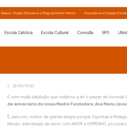
Ideário, Projeto Educativo e Regulamento Interno
Arquitetura e Espaço Escola
Escola Católica
Escola Cultural
Consulta
SPO
Utili
31/10/2021
É com muita satisfação que voltamos a ter o prazer de convidar 
de aniversário da nossa Madre Fundadora, Ana Maria Javo
É, para nós, motivo de grande alegria porque, Espiritual e Pedag
Missão, este desejo de servir com AMOR e EMPENHO, procurand