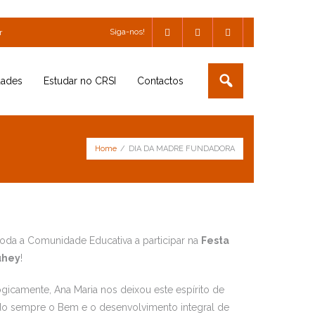
Siga-nos!
r
dades
Estudar no CRSI
Contactos
Home
/
DIA DA MADRE FUNDADORA
toda a Comunidade Educativa a participar na
Festa
uhey
!
ogicamente, Ana Maria nos deixou este espírito de
o sempre o Bem e o desenvolvimento integral de