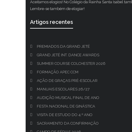
Aceitamos elogios! No Colégio da Rainha Santa Isabel ta
Lembre-se também de elogiar!
Artigos recentes
PREMIADOS DA GRAND JETÉ
GRAND JETÉ INT. DANCE AWARDS
SUMMER COURSE COLCHESTER 2026
FORMAÇÃO APEC CCM
AÇÃO DE GRAÇAS PRÉ-ESCOLAR
MANUAIS ESCOLARES 26/27
AUDIÇÃO MUSICAL FINAL DE ANO
FESTA NACIONAL DE GINÁSTICA
VISITA DE ESTUDO DO 4.º ANO
SACRAMENTO DA CONFIRMAÇÃO
CAMPO DE FÉRIAS 2026