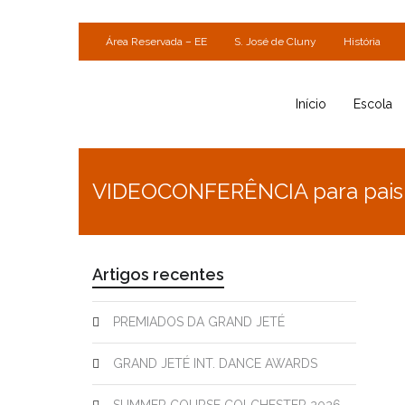
Área Reservada – EE
S. José de Cluny
História
Início
Escola
VIDEOCONFERÊNCIA para pais e
Artigos recentes
PREMIADOS DA GRAND JETÉ
GRAND JETÉ INT. DANCE AWARDS