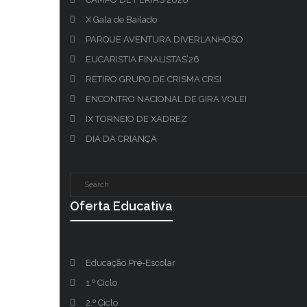
X Gala de Bailado
PARQUE AVENTURA DIVERLANHOSO
EUCARISTIA FINALISTAS’26
RETIRO GRUPO DE CRISMA CRSI
ENCONTRO NACIONAL DE GIRA VOLEI
IX TORNEIO DE XADREZ
DIA DA CRIANÇA
Oferta Educativa
Educação Pré-Escolar
1.º Ciclo
2.º Ciclo