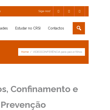
Siga-nos!
r
dades
Estudar no CRSI
Contactos
Home
/
VIDEOCONFERÊNCIA para pais e filhos
s, Confinamento e
e Prevenção