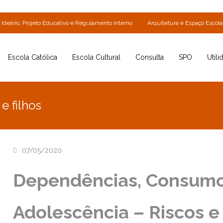
Ideário, Projeto Educativo e Regulamento Interno
Arquitetura e Espaço Escola
Escola Católica
Escola Cultural
Consulta
SPO
Utili
 filhos
07/05/2020
Dependências, Consumo
Adolescência – Riscos 