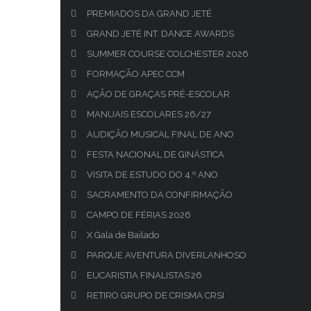
PREMIADOS DA GRAND JETÉ
GRAND JETÉ INT. DANCE AWARDS
SUMMER COURSE COLCHESTER 2026
FORMAÇÃO APEC CCM
AÇÃO DE GRAÇAS PRÉ-ESCOLAR
MANUAIS ESCOLARES 26/27
AUDIÇÃO MUSICAL FINAL DE ANO
FESTA NACIONAL DE GINÁSTICA
VISITA DE ESTUDO DO 4.º ANO
SACRAMENTO DA CONFIRMAÇÃO
CAMPO DE FÉRIAS 2026
X Gala de Bailado
PARQUE AVENTURA DIVERLANHOSO
EUCARISTIA FINALISTAS’26
RETIRO GRUPO DE CRISMA CRSI