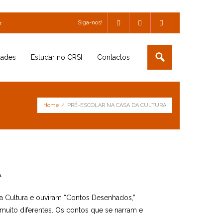
Siga-nos!
r
dades
Estudar no CRSI
Contactos
Home
/
PRÉ-ESCOLAR NA CASA DA CULTURA
A
da Cultura e ouviram “Contos Desenhados,”
s muito diferentes. Os contos que se narram e