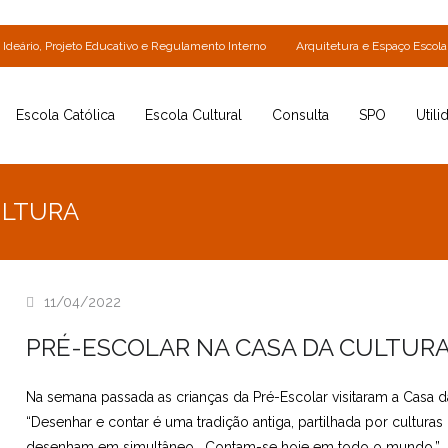
Ideário, Projeto Educativo e Regulamento Interno
Arquitetura e Espaço Escola
Escola Católica
Escola Cultural
Consulta
SPO
Utili
ULTURA
11/04/2022
PRÉ-ESCOLAR NA CASA DA CULTUR
Na semana passada as crianças da Pré-Escolar visitaram a Casa 
“Desenhar e contar é uma tradição antiga, partilhada por cultura
desenham em simultâneo… Contam-se hoje em todo o mundo.”