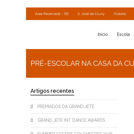
Área Reservada – EE
S. José de Cluny
História
Início
Escola
PRÉ-ESCOLAR NA CASA DA C
Artigos recentes
PREMIADOS DA GRAND JETÉ
GRAND JETÉ INT. DANCE AWARDS