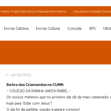
Ideário, Projeto Educativo e Regulamento Interno
Arquitetura e Espaço Escola
Escola Católica
Escola Cultural
Consulta
SPO
Utili
20/05/2023
Retiro dos Crismandos no CUMN
– COLÉGIO DA RAINHA SANTA ISABEL –
Os nossos meninos que no próximo dia 28 de maio celebrarão o
hoje para “Estar com Jesus”!
O dia foi de partilha, oração e alegre convívio!