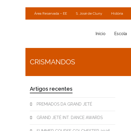
Área Reservada – EE
S. José de Cluny
História
Início
Escola
CRISMANDOS
Artigos recentes
PREMIADOS DA GRAND JETÉ
GRAND JETÉ INT. DANCE AWARDS