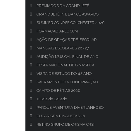
PREMIADOS DA GRAND JETÉ
GRAND JETÉ INT. DANCE AWARDS
SUMMER COURSE COLCHESTER 2026
FORMAÇÃO APEC CCM
AÇÃO DE GRAÇAS PRÉ-ESCOLAR
MANUAIS ESCOLARES 26/27
AUDIÇÃO MUSICAL FINAL DE ANO
FESTA NACIONAL DE GINÁSTICA
VISITA DE ESTUDO DO 4.º ANO
SACRAMENTO DA CONFIRMAÇÃO
CAMPO DE FÉRIAS 2026
X Gala de Bailado
PARQUE AVENTURA DIVERLANHOSO
EUCARISTIA FINALISTAS’26
RETIRO GRUPO DE CRISMA CRSI