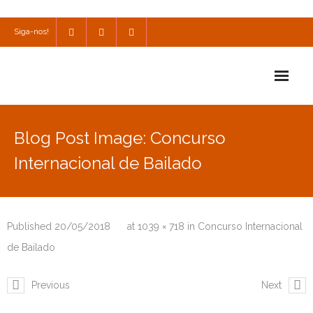
Siga-nos!
Início
Blog Post Image: Concurso
Escola
Internacional de Bailado
Escola Católica
Escola Cultural
Published
20/05/2018
at
1039 × 718
in
Concurso Internacional
Consulta
de Bailado
SPO
Previous
Next
Utilidades