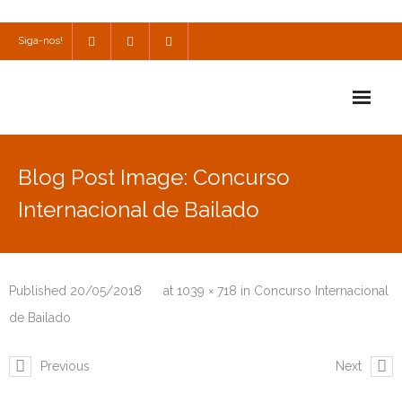
Siga-nos!
Início
Blog Post Image: Concurso
Escola
Internacional de Bailado
Escola Católica
Escola Cultural
Published
20/05/2018
at
1039 × 718
in
Concurso Internacional
Consulta
de Bailado
SPO
Previous
Next
Utilidades