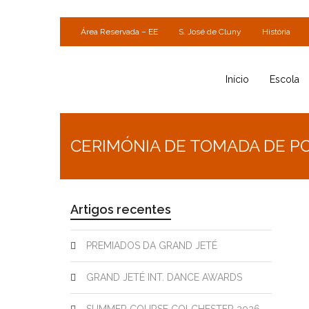
Área Reservada – EE
S. José de Cluny
História
Início
Escola
CERIMÓNIA DE TOMADA DE P
Artigos recentes
PREMIADOS DA GRAND JETÉ
GRAND JETÉ INT. DANCE AWARDS