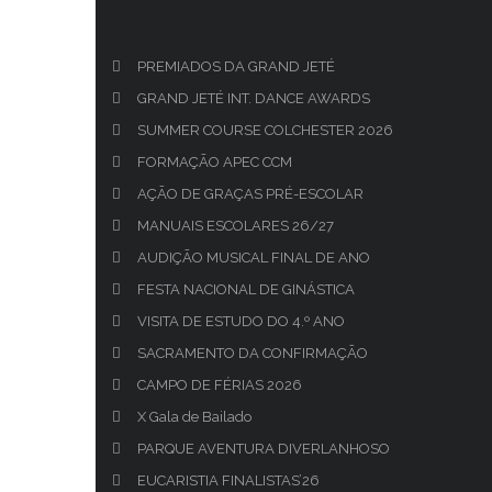
PREMIADOS DA GRAND JETÉ
GRAND JETÉ INT. DANCE AWARDS
SUMMER COURSE COLCHESTER 2026
FORMAÇÃO APEC CCM
AÇÃO DE GRAÇAS PRÉ-ESCOLAR
MANUAIS ESCOLARES 26/27
AUDIÇÃO MUSICAL FINAL DE ANO
FESTA NACIONAL DE GINÁSTICA
VISITA DE ESTUDO DO 4.º ANO
SACRAMENTO DA CONFIRMAÇÃO
CAMPO DE FÉRIAS 2026
X Gala de Bailado
PARQUE AVENTURA DIVERLANHOSO
EUCARISTIA FINALISTAS’26