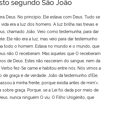
isto segundo São João
ra Deus. No princípio, Ele estava com Deus. Tudo se
a vida era a luz dos homens. A luz brilha nas trevas e
us, chamado João. Veio como testemunha, para dar
e. Ele não era a luz, mas veio para dar testemunho
umina todo o homem. Estava no mundo e o mundo, que
s seus não O receberam. Mas àqueles que O receberam
lhos de Deus. Estes não nasceram do sangue, nem da
erbo fez-Se carne e habitou entre nós. Nós vimos a
io de graça e de verdade. João dá testemunho d’Ele,
ssou à minha frente, porque existia antes de mim’».
 sobre graça. Porque, se a Lei foi dada por meio de
Deus, nunca ninguém O viu. O Filho Unigénito, que