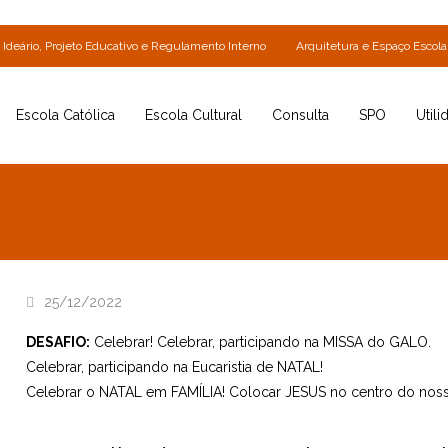
Ideário, Projeto Educativo e Regulamento Interno
Arquitetura e Espaço Escola
Escola Católica
Escola Cultural
Consulta
SPO
Utili
25/12/2022
DESAFIO:
Celebrar! Celebrar, participando na MISSA do GALO.
Celebrar, participando na Eucaristia de NATAL!
Celebrar o NATAL em FAMÍLIA! Colocar JESUS no centro do nos