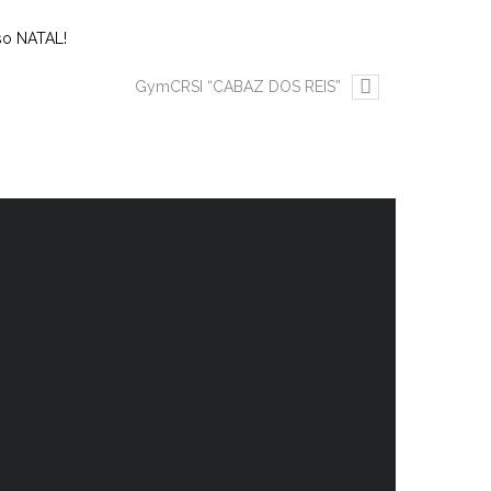
so NATAL!
GymCRSI “CABAZ DOS REIS”