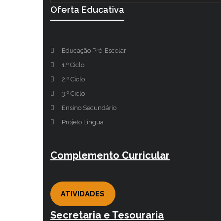
Oferta Educativa
Educação Pré-Escolar
1.º Ciclo
2.º Ciclo
3.º Ciclo
Ensino Secundário
Projeto Língua
Complemento Curricular
ATIVIDADES
Secretaria e Tesouraria