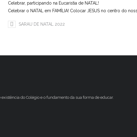
Celebrar, participando na Eucaristia de NATAL!
Celebrar o NATAL em FAMÍLIA! Colocar JESUS no centro do nos
SARAU DE NATAL 2022
e existência do Colégio e o fundamento da sua forma de educar.