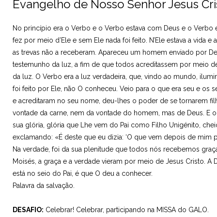
Evangelho de Nosso Senhor Jesus Cr
No princípio era o Verbo e o Verbo estava com Deus e o Verbo e
fez por meio d’Ele e sem Ele nada foi feito. N’Ele estava a vida e 
as trevas não a receberam. Apareceu um homem enviado por De
testemunho da luz, a fim de que todos acreditassem por meio del
da luz. O Verbo era a luz verdadeira, que, vindo ao mundo, il
foi feito por Ele, não O conheceu. Veio para o que era seu e o
e acreditaram no seu nome, deu-lhes o poder de se tornarem fi
vontade da carne, nem da vontade do homem, mas de Deus. E o V
sua glória, glória que Lhe vem do Pai como Filho Unigénito, che
exclamando: «É deste que eu dizia: ‘O que vem depois de mim pa
Na verdade, foi da sua plenitude que todos nós recebemos graça
Moisés, a graça e a verdade vieram por meio de Jesus Cristo. A 
está no seio do Pai, é que O deu a conhecer.
Palavra da salvação.
DESAFIO:
Celebrar! Celebrar, participando na MISSA do GALO.