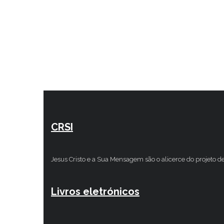
CRSI
Jesus Cristo e a Sua Mensagem são o alicerce do projeto d
Livros eletrónicos