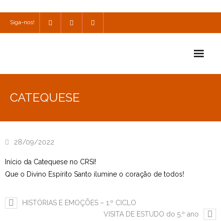
Siga-nos!
Início
CATEQUESE
Escola
Escola Católica
28/09/2022
Escola Cultural
Início da Catequese no CRSI!
Consulta
Que o Divino Espírito Santo ilumine o coração de todos!
SPO
HISTÓRIAS E EMOÇÕES – 1.º CICLO
VISITA DE ESTUDO do 5.º ano
Utilidades