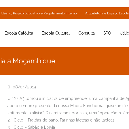
Ideário, Projeto Educativo e Regulamento Interno
Arquitetura e Espaço Escola
Escola Católica
Escola Cultural
Consulta
SPO
Utili
ia a Moçambique
08/04/2019
O 12.º A3 tomou a iniciativa de empreender uma Campanha de 
apelo sempre presente da nossa Madre Fundadora, quiseram “est
sofrimento a aliviar”. Dinamizaram, por isso, uma “operação rel
2.º Ciclo – Fraldas de pano, Farinhas lácteas e não lácteas
3.º Ciclo – Sabão e Lixívia