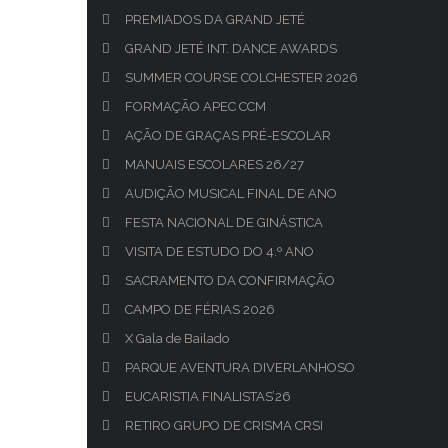
PREMIADOS DA GRAND JETÉ
GRAND JETÉ INT. DANCE AWARDS
SUMMER COURSE COLCHESTER 2026
FORMAÇÃO APEC CCM
AÇÃO DE GRAÇAS PRÉ-ESCOLAR
MANUAIS ESCOLARES 26/27
AUDIÇÃO MUSICAL FINAL DE ANO
FESTA NACIONAL DE GINÁSTICA
VISITA DE ESTUDO DO 4.º ANO
SACRAMENTO DA CONFIRMAÇÃO
CAMPO DE FÉRIAS 2026
X Gala de Bailado
PARQUE AVENTURA DIVERLANHOSO
EUCARISTIA FINALISTAS’26
RETIRO GRUPO DE CRISMA CRSI