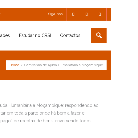
Siga-nos!
r
dades
Estudar no CRSI
Contactos
Home
/
Campanha de Ajuda Humanitária a Moçambique
Ajuda Humanitária a Moçambique: respondendo ao
ar em toda a parte onde há bem a fazer e
âmpago” de recolha de bens, envolvendo todos: