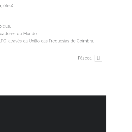
r, óleo)
bique.
idadores do Mundo.
ELPO, através da União das Freguesias de Coimbra.
Páscoa