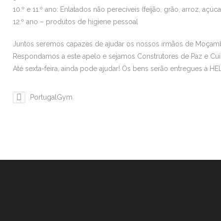
10.º e 11.º ano: Enlatados não perecíveis (feijão, grão, arroz, açúca
12.º ano – produtos de higiene pessoal
Juntos seremos capazes de ajudar os nossos irmãos de Moçam
Respondamos a este apelo e sejamos Construtores de Paz e Cu
Até sexta-feira, ainda pode ajudar! Os bens serão entregues à H
PortugalGym