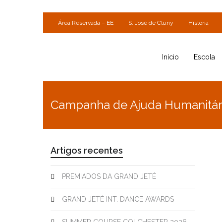
Área Reservada – EE
S. José de Cluny
História
Início
Escola
Campanha de Ajuda Humanitár
Artigos recentes
PREMIADOS DA GRAND JETÉ
GRAND JETÉ INT. DANCE AWARDS