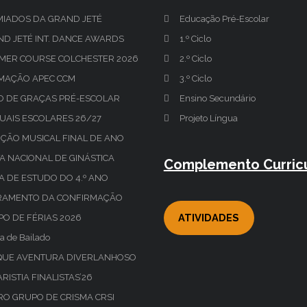
MIADOS DA GRAND JETÉ
Educação Pré-Escolar
D JETÉ INT. DANCE AWARDS
1.º Ciclo
MER COURSE COLCHESTER 2026
2.º Ciclo
MAÇÃO APEC CCM
3.º Ciclo
O DE GRAÇAS PRÉ-ESCOLAR
Ensino Secundário
UAIS ESCOLARES 26/27
Projeto Língua
ÇÃO MUSICAL FINAL DE ANO
A NACIONAL DE GINÁSTICA
Complemento Curricu
TA DE ESTUDO DO 4.º ANO
RAMENTO DA CONFIRMAÇÃO
ATIVIDADES
O DE FÉRIAS 2026
a de Bailado
QUE AVENTURA DIVERLANHOSO
RISTIA FINALISTAS’26
RO GRUPO DE CRISMA CRSI