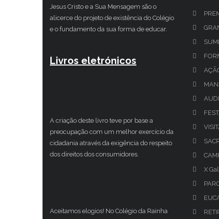
Jesus Cristo e a Sua Mensagem são o
PRE
alicerce do projeto de existência do Colégio
GRAN
e o fundamento da sua forma de educar.
SUM
FOR
Livros eletrónicos
AÇÃ
MAN
AUDI
FEST
A criação deste livro teve por base a
VISI
preocupação com um melhor exercício da
SAC
cidadania através da exigência do respeito
dos direitos dos consumidores.
CAMP
X Gal
PAR
EUCA
Aceitamos elogios! No Colégio da Rainha
RETI