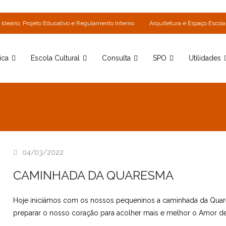
Ideário, Projeto Educativo e Regulamento Interno
Arquitetura e Espaço Escola
ica
Escola Cultural
Consulta
SPO
Utilidades
04/03/2022
CAMINHADA DA QUARESMA
Hoje iniciámos com os nossos pequeninos a caminhada da Quar
preparar o nosso coração para acolher mais e melhor o Amor de