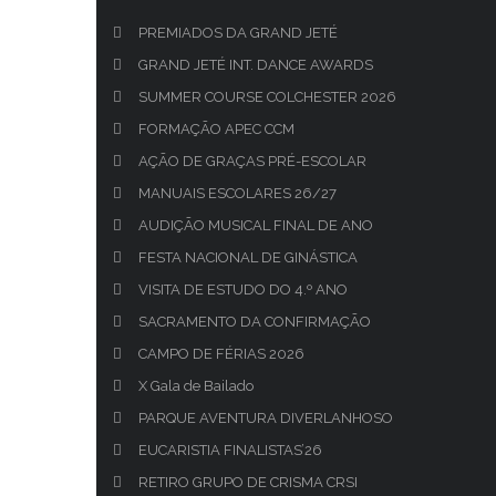
PREMIADOS DA GRAND JETÉ
GRAND JETÉ INT. DANCE AWARDS
SUMMER COURSE COLCHESTER 2026
FORMAÇÃO APEC CCM
AÇÃO DE GRAÇAS PRÉ-ESCOLAR
MANUAIS ESCOLARES 26/27
AUDIÇÃO MUSICAL FINAL DE ANO
FESTA NACIONAL DE GINÁSTICA
VISITA DE ESTUDO DO 4.º ANO
SACRAMENTO DA CONFIRMAÇÃO
CAMPO DE FÉRIAS 2026
X Gala de Bailado
PARQUE AVENTURA DIVERLANHOSO
EUCARISTIA FINALISTAS’26
RETIRO GRUPO DE CRISMA CRSI