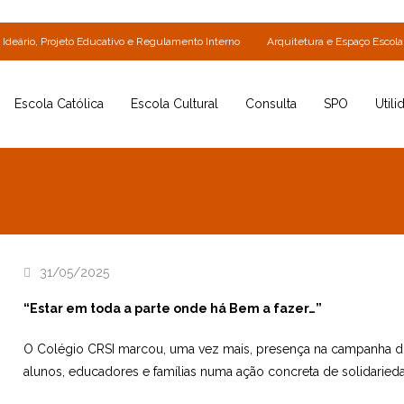
Ideário, Projeto Educativo e Regulamento Interno
Arquitetura e Espaço Escola
Escola Católica
Escola Cultural
Consulta
SPO
Utili
31/05/2025
“Estar em toda a parte onde há Bem a fazer…”
O Colégio CRSI marcou, uma vez mais, presença na campanha 
alunos, educadores e famílias numa ação concreta de solidaried