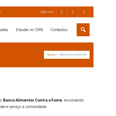
Siga-nos!
r
dades
Estudar no CRSI
Contactos
Home
/
BANCO ALIMENTAR
do
Banco Alimentar Contra a Fome
, envolvendo
ade e serviço à comunidade.