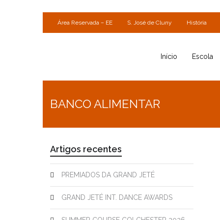
Área Reservada – EE
S. José de Cluny
História
Início
Escola
BANCO ALIMENTAR
Artigos recentes
PREMIADOS DA GRAND JETÉ
GRAND JETÉ INT. DANCE AWARDS