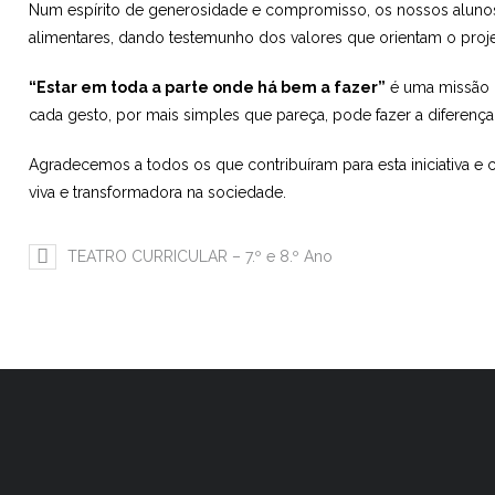
Num espírito de generosidade e compromisso, os nossos alunos
alimentares, dando testemunho dos valores que orientam o proj
“Estar em toda a parte onde há bem a fazer”
é uma missão 
cada gesto, por mais simples que pareça, pode fazer a diferença
Agradecemos a todos os que contribuíram para esta iniciativa 
viva e transformadora na sociedade.
TEATRO CURRICULAR – 7.º e 8.º Ano