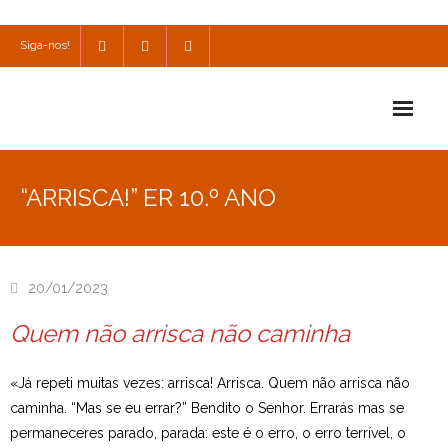
Siga-nos!
Início
“ARRISCA!” ER 10.º ANO
Escola
Escola Católica
20/01/2023
Escola Cultural
Quem não arrisca não caminha
Consulta
«Já repeti muitas vezes: arrisca! Arrisca. Quem não arrisca não
SPO
caminha. “Mas se eu errar?” Bendito o Senhor. Errarás mas se
permaneceres parado, parada: este é o erro, o erro terrível, o
Utilidades