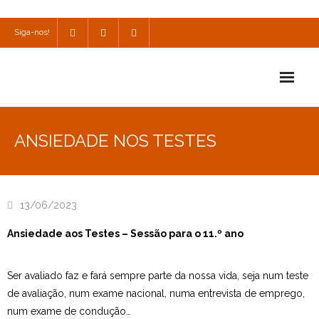
Siga-nos!
Início
ANSIEDADE NOS TESTES
Escola
Escola Católica
13/06/2023
Escola Cultural
Ansiedade aos Testes – Sessão para o 11.º ano
Consulta
Ser avaliado faz e fará sempre parte da nossa vida, seja num teste
SPO
de avaliação, num exame nacional, numa entrevista de emprego,
Utilidades
num exame de condução…