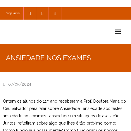
Siga-nos!
Início
ANSIEDADE NOS EXAMES
Escola
Escola Católica
07/05/2024
Escola Cultural
Ontem os alunos do 11.º ano receberam a Prof. Doutora Maria do
Consulta
Céu Salvador para falar sobre Ansiedade… ansiedade aos testes,
SPO
ansiedade nos exames… ansiedade em situações de avaliação.
Juntos, refletiram sobre algo que lhes é tão próximo como:
Utilidades
Como funciona a nossa mente? Como funcionam os nossos