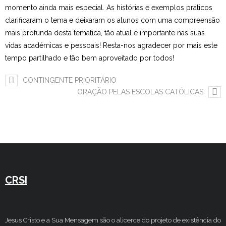
momento ainda mais especial. As histórias e exemplos práticos
clarificaram o tema e deixaram os alunos com uma compreensão
mais profunda desta temática, tão atual e importante nas suas
vidas académicas e pessoais! Resta-nos agradecer por mais este
tempo partilhado e tão bem aproveitado por todos!
CONTINGENTE PRIORITÁRIO
ORAÇÃO PELAS ESCOLAS CATÓLICAS
CRSI
Jesus Cristo e a Sua Mensagem são o alicerce do projeto de existência do