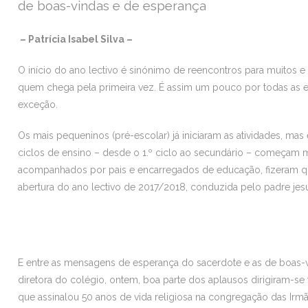
de boas-vindas e de esperança
– Patrícia Isabel Silva –
O início do ano lectivo é sinónimo de reencontros para muitos
quem chega pela primeira vez. É assim um pouco por todas as es
exceção.
Os mais pequeninos (pré-escolar) já iniciaram as atividades, mas
ciclos de ensino – desde o 1.º ciclo ao secundário – começam ma
acompanhados por pais e encarregados de educação, fizeram q
abertura do ano lectivo de 2017/2018, conduzida pelo padre jesu
E entre as mensagens de esperança do sacerdote e as de boas-vi
diretora do colégio, ontem, boa parte dos aplausos dirigiram-s
que assinalou 50 anos de vida religiosa na congregação das Irmã