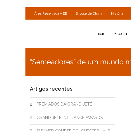
Área Reservada – EE
S. José de Cluny
História
Início
Escola
“Semeadores” de um mundo m
Artigos recentes
PREMIADOS DA GRAND JETÉ
GRAND JETÉ INT. DANCE AWARDS