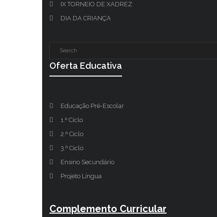
IX TORNEIO DE XADREZ
DIA DA CRIANÇA
Oferta Educativa
Educação Pré-Escolar
1.º Ciclo
2.º Ciclo
3.º Ciclo
Ensino Secundário
Projeto Língua
Complemento Curricular