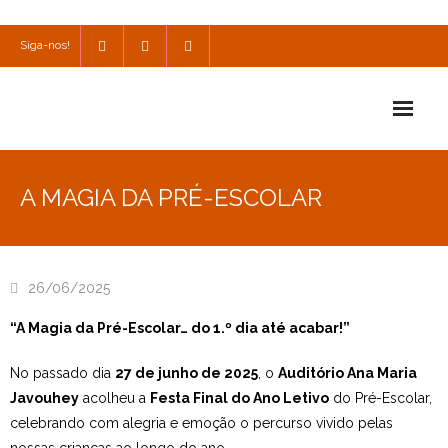
Siga-nos!
Início
A MAGIA DA PRÉ-ESCOLAR
Escola
Escola Católica
26/06/2025
Escola Cultural
“A Magia da Pré-Escolar… do 1.º dia até acabar!”
Consulta
No passado dia
27 de junho de 2025
, o
Auditório Ana Maria
SPO
Javouhey
acolheu a
Festa Final do Ano Letivo
do Pré-Escolar,
celebrando com alegria e emoção o percurso vivido pelas
Utilidades