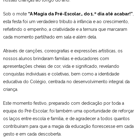
nossas crianças ao longo do ano.
Estudar no CRSI
Sob o mote
“A Magia da Pré-Escolar… do 1.º dia até acabar!”
,
esta festa foi um verdadeiro tributo à infância e ao crescimento,
Contactos
refletindo o empenho, a criatividade e a ternura que marcaram
cada momento partilhado em sala e além dela.
Através de canções, coreografias e expressões artísticas, os
nossos alunos brindaram famílias e educadores com
apresentações cheias de cor, vida e significado, revelando
conquistas individuais e coletivas, bem como a identidade
educativa do Colégio, centrada no desenvolvimento integral da
criança.
Este momento festivo, preparado com dedicação por toda a
equipa do Pré-Escolar, foi também uma oportunidade de reforçar
os laços entre escola e família, e de agradecer a todos quantos
contribuíram para que a magia da educação florescesse em cada
gesto e em cada descoberta.