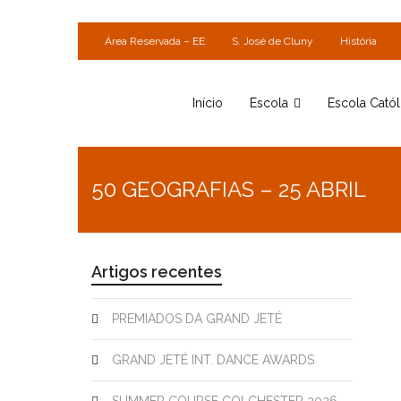
Área Reservada – EE
S. José de Cluny
História
Início
Escola
Escola Catól
50 GEOGRAFIAS – 25 ABRIL
Artigos recentes
PREMIADOS DA GRAND JETÉ
GRAND JETÉ INT. DANCE AWARDS