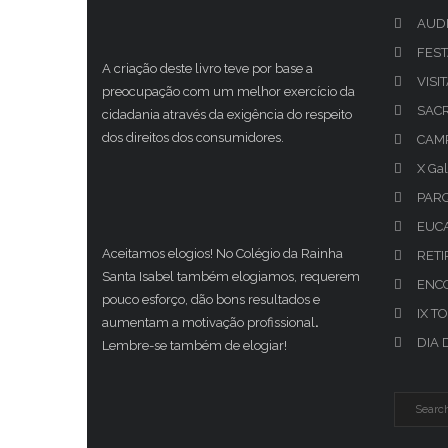
AUDI
FEST
A criação deste livro teve por base a
VISI
preocupação com um melhor exercício da
SAC
cidadania através da exigência do respeito
dos direitos dos consumidores.
CAMP
X Gal
PAR
EUCA
Aceitamos elogios! No Colégio da Rainha
RETI
Santa Isabel também elogiamos, requerem
ENCO
pouco esforço, dão bons resultados e
IX T
aumentam a motivação profissional
.
DIA 
Lembre-se também de elogiar!