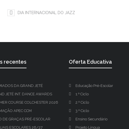
DIA INTERNACIONAL DO JAZZ
os recentes
Oferta Educativa
MIADOS DA GRAND JETÉ
Educação Pré-Escolar
D JETÉ INT. DANCE AWARDS
1.º Ciclo
MER COURSE COLCHESTER 2026
2.º Ciclo
MAÇÃO APEC CCM
3.º Ciclo
O DE GRAÇAS PRÉ-ESCOLAR
Ensino Secundário
UAIS ESCOLARES 26/27
Projeto Língua