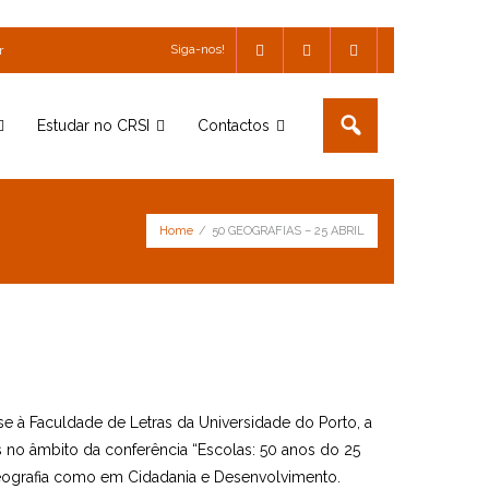
Siga-nos!
r
Estudar no CRSI
Contactos
Home
/
50 GEOGRAFIAS – 25 ABRIL
e à Faculdade de Letras da Universidade do Porto, a
os no âmbito da conferência “Escolas: 50 anos do 25
e Geografia como em Cidadania e Desenvolvimento.