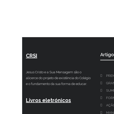
Artig
CRSI
Jesus Cristo e a Sua Mensagem são o
PRE
alicerce do projeto de existência do Colégio
GRAN
e o fundamento da sua forma de educar.
SUM
FOR
Livros eletrónicos
AÇÃ
MAN