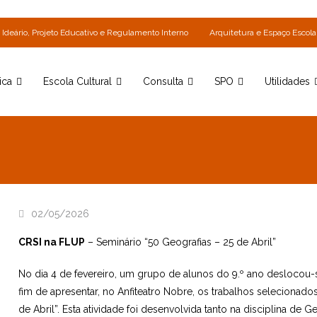
Ideário, Projeto Educativo e Regulamento Interno
Arquitetura e Espaço Escola
ica
Escola Cultural
Consulta
SPO
Utilidades
02/05/2026
CRSI na FLUP
– Seminário “50 Geografias – 25 de Abril”
No dia 4 de fevereiro, um grupo de alunos do 9.º ano deslocou-s
fim de apresentar, no Anfiteatro Nobre, os trabalhos selecionad
de Abril”. Esta atividade foi desenvolvida tanto na disciplina d