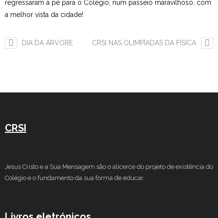
regressaram a pé para o Colégio, num passeio maravilhoso, com
a melhor vista da cidade!
Estudar no CRSI
Contactos
DIA DA ÁRVORE
CRSI NAS OLIMPÍADAS DA FÍSICA
CRSI
Jesus Cristo e a Sua Mensagem são o alicerce do projeto de existência do
Colégio e o fundamento da sua forma de educar.
Livros eletrónicos