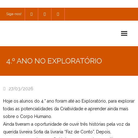
Siga-nos!
Início
4.º ANO NO EXPLORATÓRIO
Escola
Escola Católica
27/03/2026
Escola Cultural
Hoje os alunos do 4.° ano foram até ao Exploratório, para explorar
Consulta
todas as potencialidades da Criatividade e aprender ainda mais
sobre o Corpo Humano.
SPO
Ainda tiveram a oportunidade de ouvir três histórias pela voz da
querida livreira Sofia da livraria “Faz de Conto”. Depois,
Utilidades