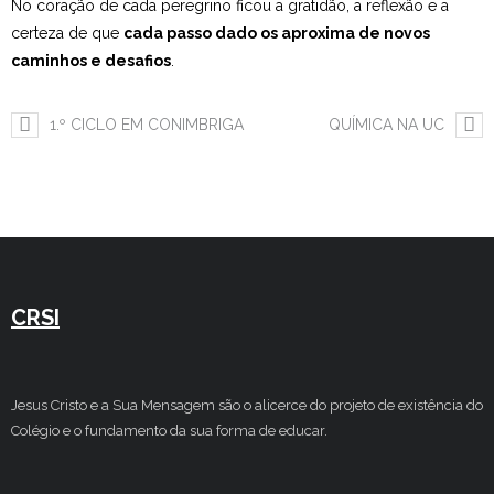
No coração de cada peregrino ficou a gratidão, a reflexão e a
certeza de que
cada passo dado os aproxima de novos
Estudar no CRSI
caminhos e desafios
.
Contactos
1.º CICLO EM CONIMBRIGA
QUÍMICA NA UC
CRSI
Jesus Cristo e a Sua Mensagem são o alicerce do projeto de existência do
Colégio e o fundamento da sua forma de educar.