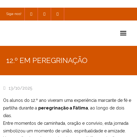
Siga-nos!
Início
12.º EM PEREGRINAÇÃO
Escola
Escola Católica
13/10/2025
Escola Cultural
Os alunos do 12.º ano viveram uma experiência marcante de fé e
Consulta
partilha durante a
peregrinação a Fátima
, ao longo de dois
dias.
SPO
Entre momentos de caminhada, oração e convívio, esta jornada
simbolizou um momento de união, espiritualidade e amizade.
Utilidades